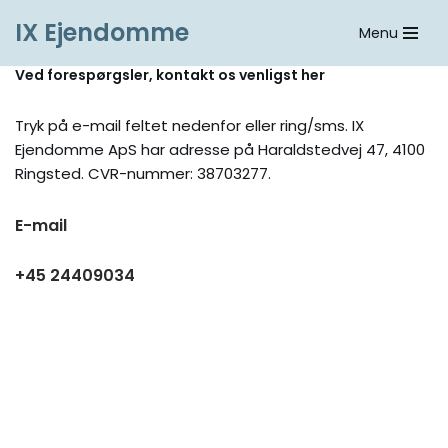
IX Ejendomme
Menu
Spring
Ved forespørgsler, kontakt os venligst her
til
indhold
Tryk på e-mail feltet nedenfor eller ring/sms. IX
Ejendomme ApS har adresse på Haraldstedvej 47, 4100
Ringsted. CVR-nummer: 38703277.
E-mail
+45 24409034